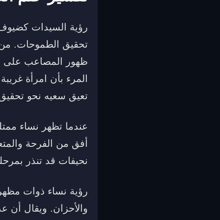
رؤية السيدات كضيوف ف
تحقيق الطموحات. من ن
ظهور المصاعب على صاح
المرء بأن امرأة غريبة
تعيق سعيه نحو تحقيق 
عندما تظهر نساء ممت
أفق من الفرحة والمتعة 
نحيفات قد تنذر بمرحل
رؤية نساء ذوات مظهر 
والأحزان. ويقال أن ع