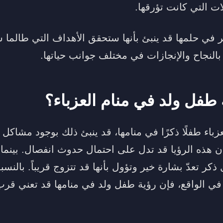
 التي كانت تؤرقها.
في حلمها قد ينبئ بأنها ستحقق الأهداف التي طالما س
بالنجاح والإنجازات في مختلف جوانب حياتها.
 طفل ولد في منام العزباء؟
زباء طفلًا ذكرًا في منامها، قد ينبئ ذلك بوجود مشاكل 
 هذه الرؤيا قد تدل على احتمال حدوث انفصال. بينما 
كر تعدّ بشارة خير وتؤول بأنها قد تتزوج قريباً. بالنسبة
الواقع، فإن رؤية طفل ولد في منامها قد تعني قرب ن