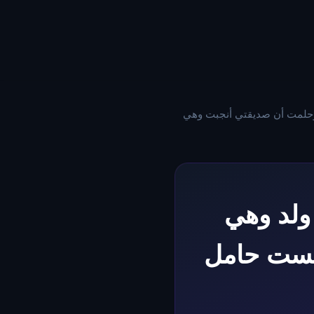
وحلمت أن صديقتي أنجبت وهي
ولد وهي
يست حامل