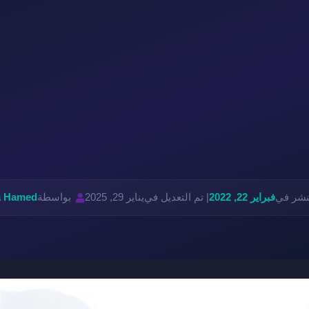
لنشر في
فبراير 22, 2022
| تم التعديل في
يناير 29, 2025
بواسطة
 Hamed