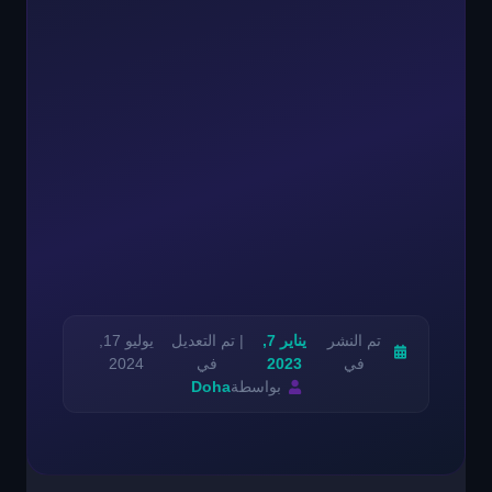
تم النشر
يناير 7,
| تم التعديل
يوليو 17,
في
2023
في
2024
بواسطة
Doha